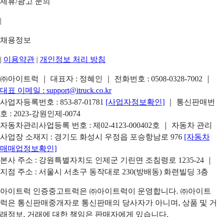
제휴/광고 문의
|
채용정보
|
이용약관
|
개인정보 처리 방침
㈜아이트럭 ｜ 대표자 : 정혜인 ｜ 전화번호 :
0508-0328-7002
｜
대표 이메일 :
support@itruck.co.kr
사업자등록번호 : 853-87-01781
[사업자정보확인]
｜ 통신판매번
호 : 2023-강원인제-0074
자동차관리사업등록 번호 : 제02-4123-000402호 ｜ 자동차 관리
사업장 소재지 : 경기도 화성시 우정읍 포승항남로 976
[자동차
매매업정보확인]
본사 주소 : 강원특별자치도 인제군 기린면 조침령로 1235-24 ｜
지점 주소 : 서울시 서초구 동작대로 230(방배동) 화련빌딩 3층
아이트럭 인증중고트럭은 ㈜아이트럭이 운영합니다. ㈜아이트
럭은 통신판매중개자로 통신판매의 당사자가 아니며, 상품 및 거
래정보, 거래에 대한 책임은 판매자에게 있습니다.