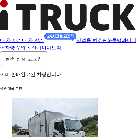
내 차 사기
내 차 팔기
영업용 번호판
화물백과
미디
어
차량 수입 계산기
아이트럭
딜러 전용 로그인
이미 판매완료된 차량입니다.
유관 매물 추천