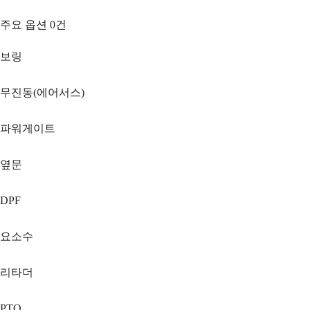
주요 옵션
0
건
보링
무진동(에어서스)
파워게이트
옆문
DPF
요소수
리타더
PTO