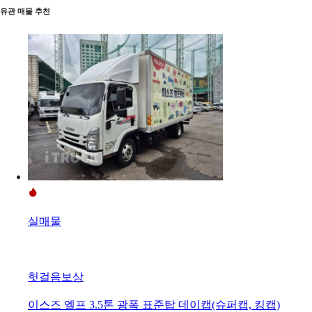
유관 매물 추천
실매물
헛걸음보상
이스즈 엘프 3.5톤 광폭 표준탑 데이캡(슈퍼캡, 킹캡)