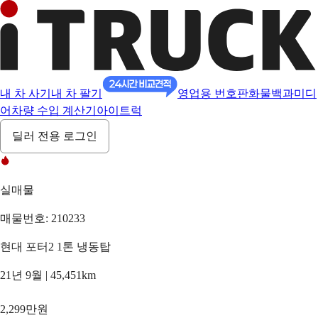
내 차 사기
내 차 팔기
영업용 번호판
화물백과
미디
어
차량 수입 계산기
아이트럭
딜러 전용 로그인
실매물
매물번호: 210233
현대 포터2 1톤 냉동탑
21년 9월 | 45,451km
2,299만원