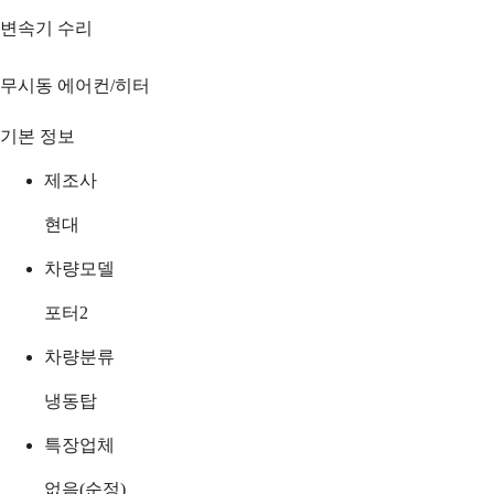
변속기 수리
무시동 에어컨/히터
기본 정보
제조사
현대
차량모델
포터2
차량분류
냉동탑
특장업체
없음(순정)