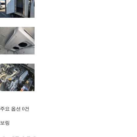
주요 옵션
0
건
보링