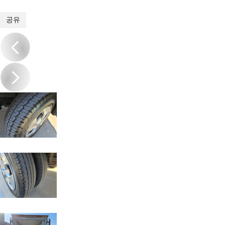
1
/
20
공유