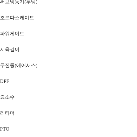
써브냉동기(투냉)
조르다스케이트
파워게이트
지육걸이
무진동(에어서스)
DPF
요소수
리타더
PTO