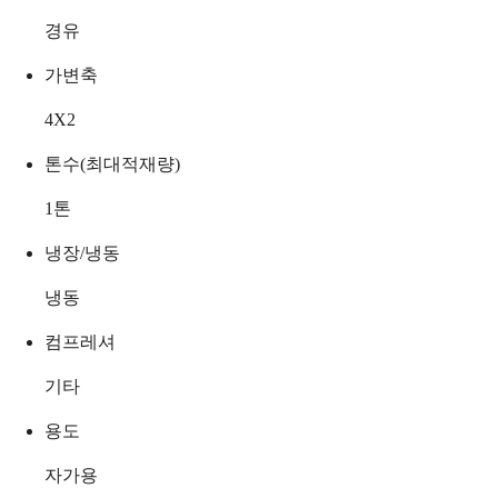
경유
가변축
4X2
톤수(최대적재량)
1
톤
냉장/냉동
냉동
컴프레셔
기타
용도
자가용