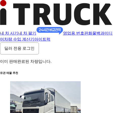
내 차 사기
내 차 팔기
영업용 번호판
화물백과
미디
어
차량 수입 계산기
아이트럭
딜러 전용 로그인
이미 판매완료된 차량입니다.
유관 매물 추천