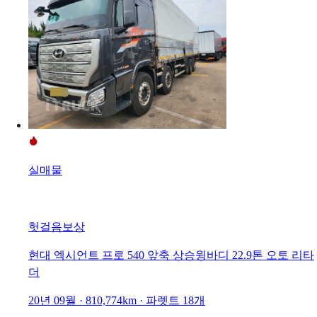
실매물
헛걸음보상
현대 엑시언트 프로 540 앞축 상승윙바디 22.9톤 오토 리타
더
20년 09월 · 810,774km · 파렛트 18개