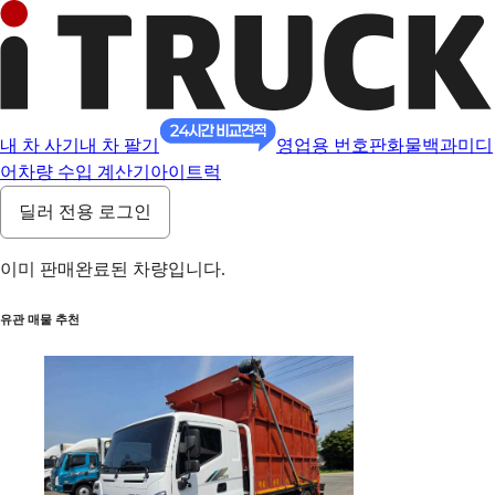
내 차 사기
내 차 팔기
영업용 번호판
화물백과
미디
어
차량 수입 계산기
아이트럭
딜러 전용 로그인
이미 판매완료된 차량입니다.
유관 매물 추천