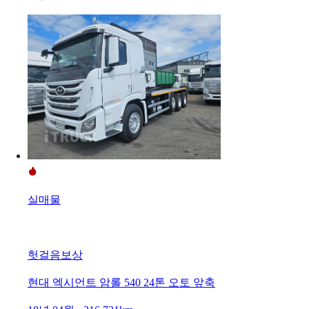
실매물
헛걸음보상
현대 엑시언트 암롤 540 24톤 오토 앞축