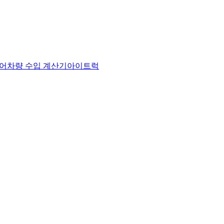
어
차량 수입 계산기
아이트럭