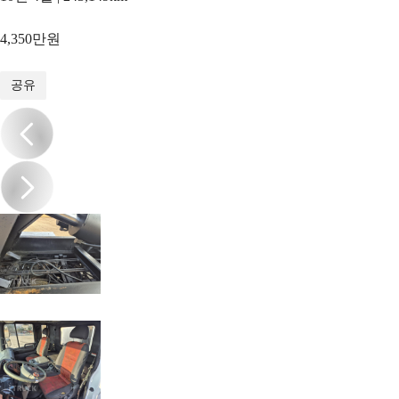
4,350만원
1
/
17
공유