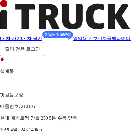
내 차 사기
내 차 팔기
영업용 번호판
화물백과
미디
딜러 전용 로그인
실매물
헛걸음보상
매물번호: 210105
현대 메가트럭 암롤 250 5톤 수동 앞축
10년 4월 | 243,149km