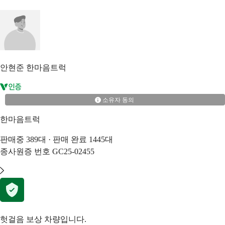
안현준
한마음트럭
소유자 동의
한마음트럭
판매중
389
대 · 판매 완료
1445
대
종사원증 번호
GC25-02455
헛걸음 보상 차량입니다.