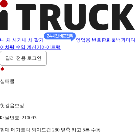
내 차 사기
내 차 팔기
영업용 번호판
화물백과
미디
어
차량 수입 계산기
아이트럭
딜러 전용 로그인
실매물
헛걸음보상
매물번호: 210093
현대 메가트럭 와이드캡 280 앞축 카고 5톤 수동