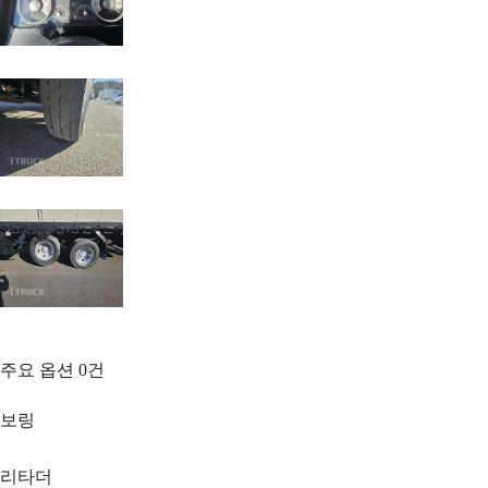
주요 옵션
0
건
보링
리타더