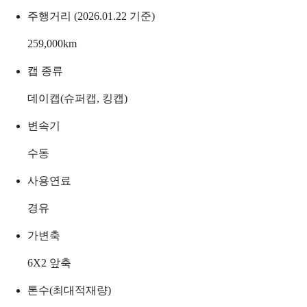
주행거리 (2026.01.22 기준)
259,000
km
캡 종류
데이캡(슈퍼캡, 킹캡)
변속기
수동
사용연료
경유
가변축
6X2 앞축
톤수(최대적재량)