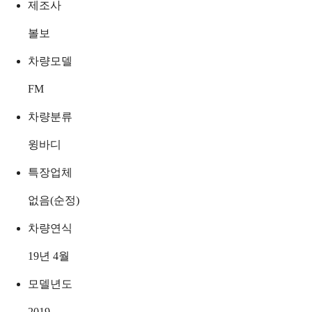
제조사
볼보
차량모델
FM
차량분류
윙바디
특장업체
없음(순정)
차량연식
19년 4월
모델년도
2019