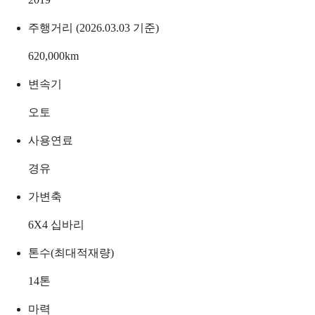
주행거리 (2026.03.03 기준)
620,000
km
변속기
오토
사용연료
경유
가변축
6X4 십바리
톤수(최대적재량)
14
톤
마력