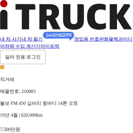
내 차 사기
내 차 팔기
영업용 번호판
화물백과
미디
어
차량 수입 계산기
아이트럭
딜러 전용 로그인
직거래
매물번호: 210083
볼보 FM 450 십바리 윙바디 14톤 오토
19년 4월 | 620,000km
7,500만원