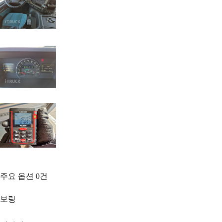
주요 옵션
0
건
보링