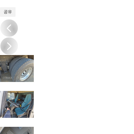
1
/
20
공유