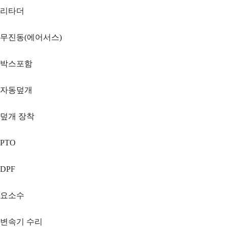
리타더
무진동(에어서스)
박스포함
자동덮개
덮개 장착
PTO
DPF
요소수
변속기 수리