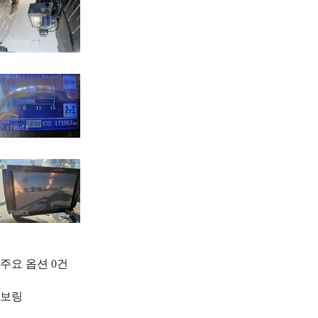
주요 옵션
0
건
보링