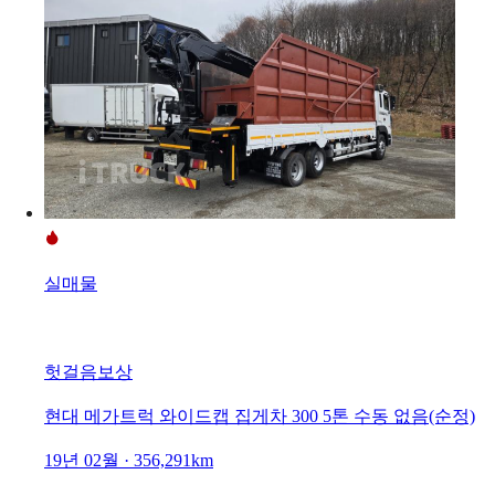
실매물
헛걸음보상
현대 메가트럭 와이드캡 집게차 300 5톤 수동 없음(순정)
19년 02월 · 356,291km