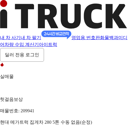
내 차 사기
내 차 팔기
영업용 번호판
화물백과
미디
어
차량 수입 계산기
아이트럭
딜러 전용 로그인
실매물
헛걸음보상
매물번호: 209941
현대 메가트럭 집게차 280 5톤 수동 없음(순정)