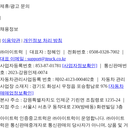
제휴/광고 문의
|
채용정보
|
이용약관
|
개인정보 처리 방침
㈜아이트럭 ｜ 대표자 : 정혜인 ｜ 전화번호 :
0508-0328-7002
｜
대표 이메일 :
support@itruck.co.kr
사업자등록번호 : 853-87-01781
[사업자정보확인]
｜ 통신판매번
호 : 2023-강원인제-0074
자동차관리사업등록 번호 : 제02-4123-000402호 ｜ 자동차 관리
사업장 소재지 : 경기도 화성시 우정읍 포승항남로 976
[자동차
매매업정보확인]
본사 주소 : 강원특별자치도 인제군 기린면 조침령로 1235-24 ｜
지점 주소 : 서울시 서초구 동작대로 230(방배동) 화련빌딩 3층
아이트럭 인증중고트럭은 ㈜아이트럭이 운영합니다. ㈜아이트
럭은 통신판매중개자로 통신판매의 당사자가 아니며, 상품 및 거