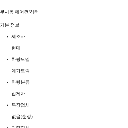
무시동 에어컨/히터
기본 정보
제조사
현대
차량모델
메가트럭
차량분류
집게차
특장업체
없음(순정)
차량연식