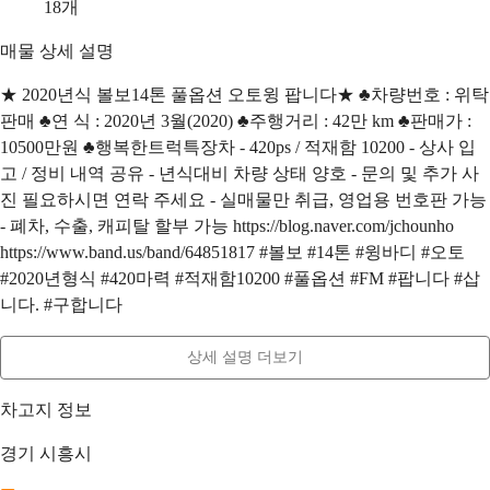
18
개
매물 상세 설명
★ 2020년식 볼보14톤 풀옵션 오토윙 팝니다★ ♣차량번호 : 위탁
판매 ♣연 식 : 2020년 3월(2020) ♣주행거리 : 42만 km ♣판매가 :
10500만원 ♣행복한트럭특장차 - 420ps / 적재함 10200 - 상사 입
고 / 정비 내역 공유 - 년식대비 차량 상태 양호 - 문의 및 추가 사
진 필요하시면 연락 주세요 - 실매물만 취급, 영업용 번호판 가능
- 폐차, 수출, 캐피탈 할부 가능 https://blog.naver.com/jchounho
https://www.band.us/band/64851817 #볼보 #14톤 #윙바디 #오토
#2020년형식 #420마력 #적재함10200 #풀옵션 #FM #팝니다 #삽
니다. #구합니다
상세 설명 더보기
차고지 정보
경기 시흥시