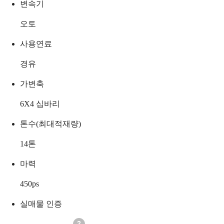
변속기
오토
사용연료
경유
가변축
6X4 십바리
톤수(최대적재량)
14
톤
마력
450
ps
실매물 인증