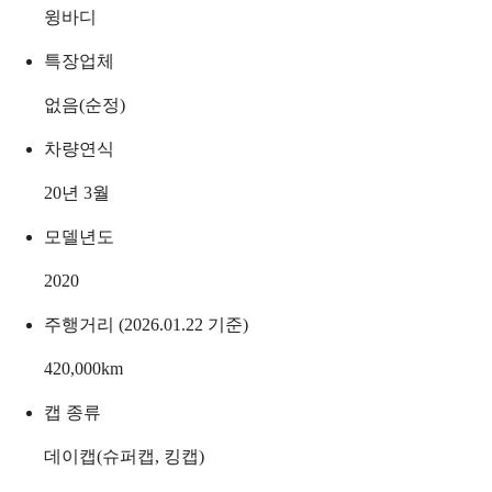
윙바디
특장업체
없음(순정)
차량연식
20년 3월
모델년도
2020
주행거리 (2026.01.22 기준)
420,000
km
캡 종류
데이캡(슈퍼캡, 킹캡)