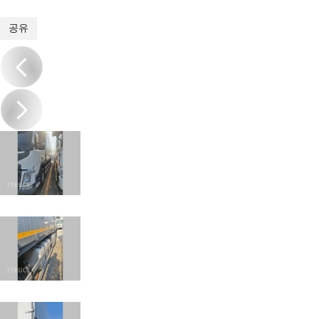
1
/
8
공유