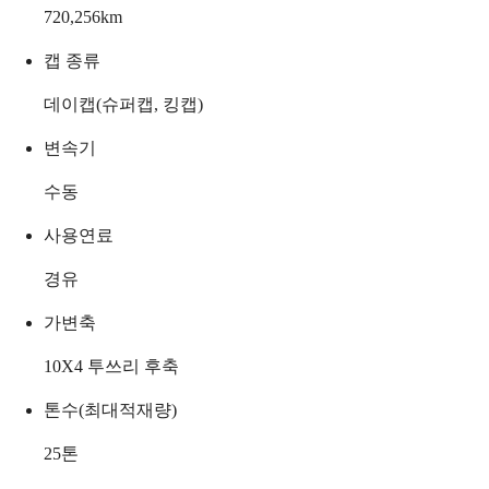
720,256
km
캡 종류
데이캡(슈퍼캡, 킹캡)
변속기
수동
사용연료
경유
가변축
10X4 투쓰리 후축
톤수(최대적재량)
25
톤