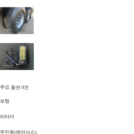
주요 옵션
0
건
보링
리타더
무진동(에어서스)