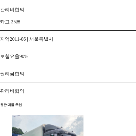
관리비
협의
카고 25톤
지역
2011-06 | 서울특별시
보험요율
90
%
권리금
협의
관리비
협의
유관 매물 추천