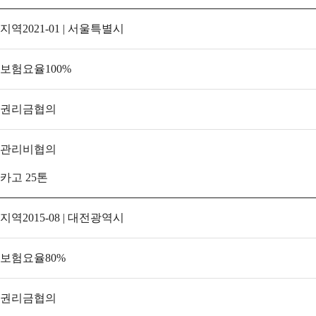
지역
2021-01 | 서울특별시
보험요율
100
%
권리금
협의
관리비
협의
카고 25톤
지역
2015-08 | 대전광역시
보험요율
80
%
권리금
협의