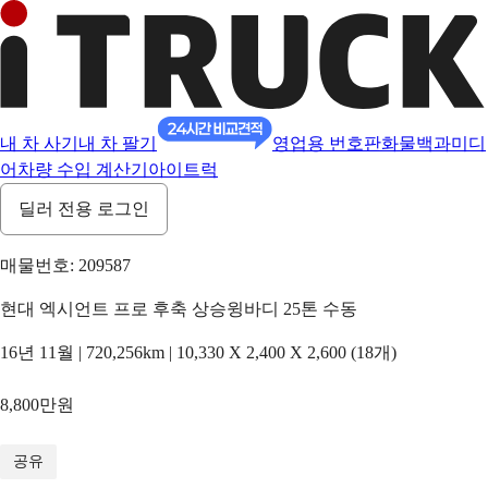
내 차 사기
내 차 팔기
영업용 번호판
화물백과
미디
어
차량 수입 계산기
아이트럭
딜러 전용 로그인
매물번호: 209587
현대 엑시언트 프로 후축 상승윙바디 25톤 수동
16년 11월 | 720,256km | 10,330 X 2,400 X 2,600 (18개)
8,800만원
1
/
20
공유