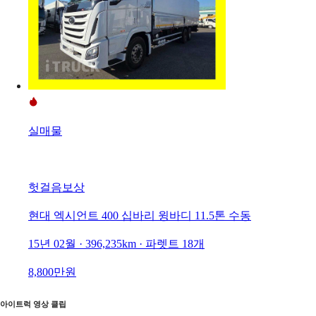
실매물
헛걸음보상
현대 엑시언트 400 십바리 윙바디 11.5톤 수동
15년 02월 · 396,235km · 파렛트 18개
8,800만원
아이트럭 영상 클립