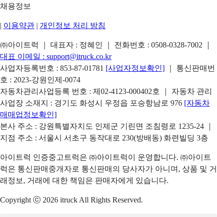
채용정보
|
이용약관
|
개인정보 처리 방침
㈜아이트럭 ｜ 대표자 : 정혜인 ｜ 전화번호 :
0508-0328-7002
｜
대표 이메일 :
support@itruck.co.kr
사업자등록번호 : 853-87-01781
[사업자정보확인]
｜ 통신판매번
호 : 2023-강원인제-0074
자동차관리사업등록 번호 : 제02-4123-000402호 ｜ 자동차 관리
사업장 소재지 : 경기도 화성시 우정읍 포승항남로 976
[자동차
매매업정보확인]
본사 주소 : 강원특별자치도 인제군 기린면 조침령로 1235-24 ｜
지점 주소 : 서울시 서초구 동작대로 230(방배동) 화련빌딩 3층
아이트럭 인증중고트럭은 ㈜아이트럭이 운영합니다. ㈜아이트
럭은 통신판매중개자로 통신판매의 당사자가 아니며, 상품 및 거
래정보, 거래에 대한 책임은 판매자에게 있습니다.
Copyright ⓒ 2026 itruck All Rights Reserved.