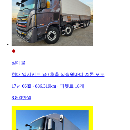
실매물
현대 엑시언트 540 후축 상승윙바디 25톤 오토
17년 06월 · 886,319km · 파렛트 18개
8,800만원