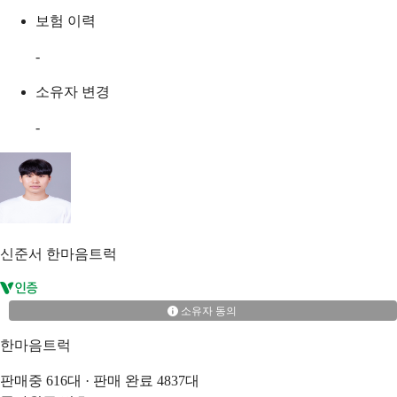
보험 이력
-
소유자 변경
-
신준서
한마음트럭
소유자 동의
한마음트럭
판매중
616
대 · 판매 완료
4837
대