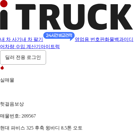
내 차 사기
내 차 팔기
영업용 번호판
화물백과
미디
어
차량 수입 계산기
아이트럭
딜러 전용 로그인
실매물
헛걸음보상
매물번호: 209567
현대 파비스 325 후축 윙바디 8.5톤 오토