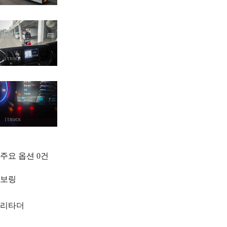
주요 옵션
0
건
보링
리타더