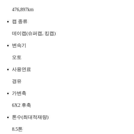
476,897
km
캡 종류
데이캡(슈퍼캡, 킹캡)
변속기
오토
사용연료
경유
가변축
6X2 후축
톤수(최대적재량)
8.5
톤