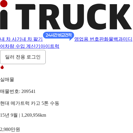
내 차 사기
내 차 팔기
영업용 번호판
화물백과
미디
어
차량 수입 계산기
아이트럭
딜러 전용 로그인
실매물
매물번호: 209541
현대 메가트럭 카고 5톤 수동
15년 9월 | 1,269,956km
2,980만원