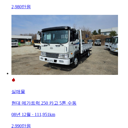
2,980만원
실매물
현대 메가트럭 250 카고 5톤 수동
08년 12월 · 111,951km
2,990만원