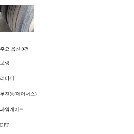
주요 옵션
0
건
보링
리타더
무진동(에어서스)
파워게이트
DPF