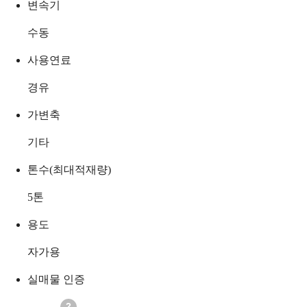
변속기
수동
사용연료
경유
가변축
기타
톤수(최대적재량)
5
톤
용도
자가용
실매물 인증