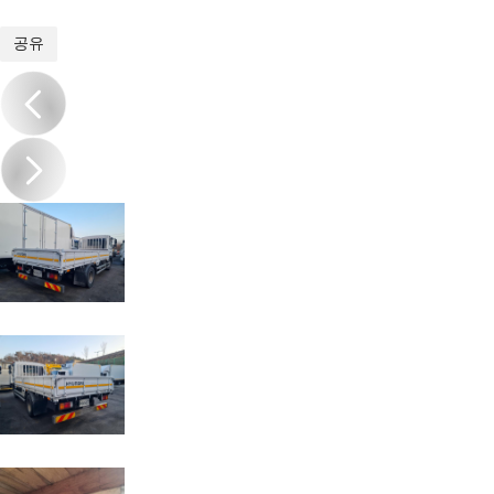
1
/
8
공유