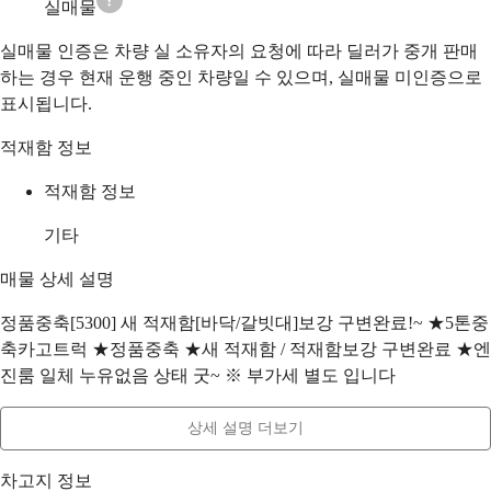
실매물
실매물 인증은 차량 실 소유자의 요청에 따라 딜러가 중개 판매
하는 경우 현재 운행 중인 차량일 수 있으며, 실매물 미인증으로
표시됩니다.
적재함 정보
적재함 정보
기타
매물 상세 설명
정품중축[5300] 새 적재함[바닥/갈빗대]보강 구변완료!~ ★5톤중
축카고트럭 ★정품중축 ★새 적재함 / 적재함보강 구변완료 ★엔
진룸 일체 누유없음 상태 굿~ ※ 부가세 별도 입니다
상세 설명 더보기
차고지 정보