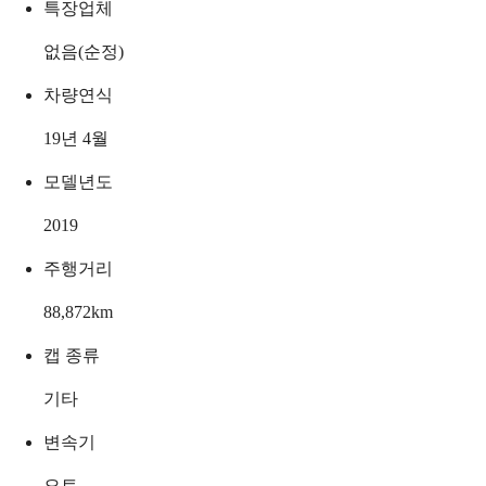
특장업체
없음(순정)
차량연식
19년 4월
모델년도
2019
주행거리
88,872
km
캡 종류
기타
변속기
오토