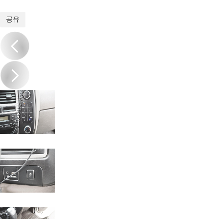
1
/
19
공유