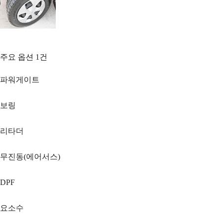
주요 옵션
1
건
파워게이트
보링
리타더
무진동(에어서스)
DPF
요소수