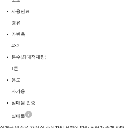
사용연료
경유
가변축
4X2
톤수(최대적재량)
1
톤
용도
자가용
실매물 인증
실매물
실매물 인증은 차량 실 소유자의 요청에 따라 딜러가 중개 판매