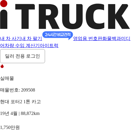
내 차 사기
내 차 팔기
영업용 번호판
화물백과
미디
어
차량 수입 계산기
아이트럭
딜러 전용 로그인
실매물
매물번호: 209508
현대 포터2 1톤 카고
19년 4월 | 88,872km
1,750만원