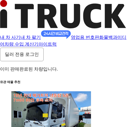
내 차 사기
내 차 팔기
영업용 번호판
화물백과
미디
어
차량 수입 계산기
아이트럭
딜러 전용 로그인
이미 판매완료된 차량입니다.
유관 매물 추천