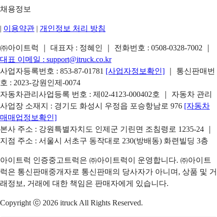
채용정보
|
이용약관
|
개인정보 처리 방침
㈜아이트럭 ｜ 대표자 : 정혜인 ｜ 전화번호 :
0508-0328-7002
｜
대표 이메일 :
support@itruck.co.kr
사업자등록번호 : 853-87-01781
[사업자정보확인]
｜ 통신판매번
호 : 2023-강원인제-0074
자동차관리사업등록 번호 : 제02-4123-000402호 ｜ 자동차 관리
사업장 소재지 : 경기도 화성시 우정읍 포승항남로 976
[자동차
매매업정보확인]
본사 주소 : 강원특별자치도 인제군 기린면 조침령로 1235-24 ｜
지점 주소 : 서울시 서초구 동작대로 230(방배동) 화련빌딩 3층
아이트럭 인증중고트럭은 ㈜아이트럭이 운영합니다. ㈜아이트
럭은 통신판매중개자로 통신판매의 당사자가 아니며, 상품 및 거
래정보, 거래에 대한 책임은 판매자에게 있습니다.
Copyright ⓒ 2026 itruck All Rights Reserved.