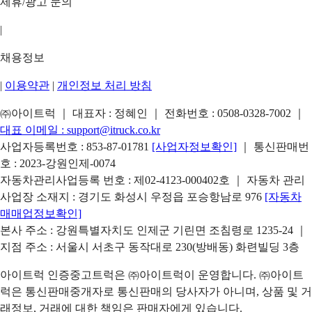
제휴/광고 문의
|
채용정보
|
이용약관
|
개인정보 처리 방침
㈜아이트럭 ｜ 대표자 : 정혜인 ｜ 전화번호 :
0508-0328-7002
｜
대표 이메일 :
support@itruck.co.kr
사업자등록번호 : 853-87-01781
[사업자정보확인]
｜ 통신판매번
호 : 2023-강원인제-0074
자동차관리사업등록 번호 : 제02-4123-000402호 ｜ 자동차 관리
사업장 소재지 : 경기도 화성시 우정읍 포승항남로 976
[자동차
매매업정보확인]
본사 주소 : 강원특별자치도 인제군 기린면 조침령로 1235-24 ｜
지점 주소 : 서울시 서초구 동작대로 230(방배동) 화련빌딩 3층
아이트럭 인증중고트럭은 ㈜아이트럭이 운영합니다. ㈜아이트
럭은 통신판매중개자로 통신판매의 당사자가 아니며, 상품 및 거
래정보, 거래에 대한 책임은 판매자에게 있습니다.