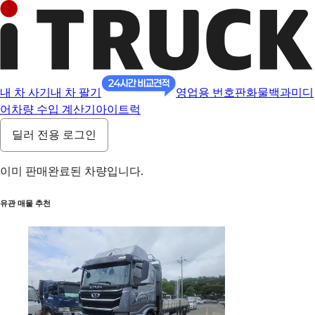
내 차 사기
내 차 팔기
영업용 번호판
화물백과
미디
어
차량 수입 계산기
아이트럭
딜러 전용 로그인
이미 판매완료된 차량입니다.
유관 매물 추천