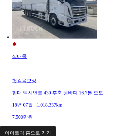
실매물
헛걸음보상
현대 엑시언트 430 후축 윙바디 16.7톤 오토
18년 07월 · 1,018,337km
7,500만원
아이트럭 홈으로 가기