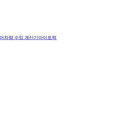
어
차량 수입 계산기
아이트럭