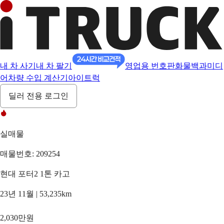
내 차 사기
내 차 팔기
영업용 번호판
화물백과
미디
어
차량 수입 계산기
아이트럭
딜러 전용 로그인
실매물
매물번호: 209254
현대 포터2 1톤 카고
23년 11월 | 53,235km
2,030만원