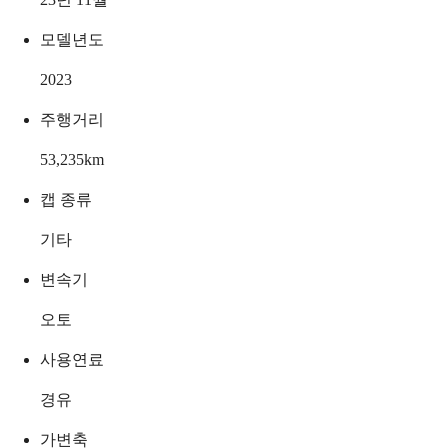
모델년도
2023
주행거리
53,235
km
캡 종류
기타
변속기
오토
사용연료
경유
가변축