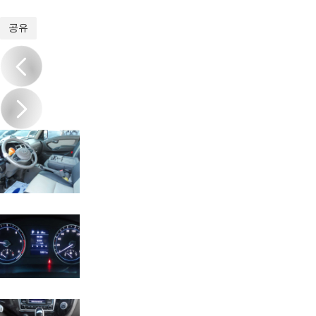
1
/
11
공유