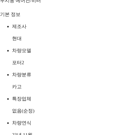
무시동 에어컨/히터
기본 정보
제조사
현대
차량모델
포터2
차량분류
카고
특장업체
없음(순정)
차량연식
23년 11월