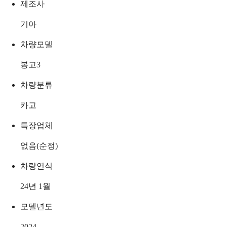
제조사
기아
차량모델
봉고3
차량분류
카고
특장업체
없음(순정)
차량연식
24년 1월
모델년도
2024