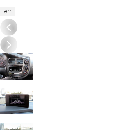
1
/
20
공유