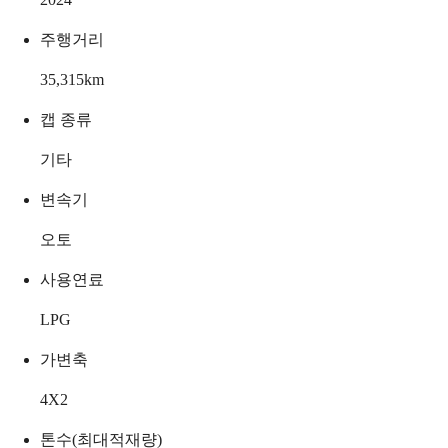
주행거리
35,315
km
캡 종류
기타
변속기
오토
사용연료
LPG
가변축
4X2
톤수(최대적재량)