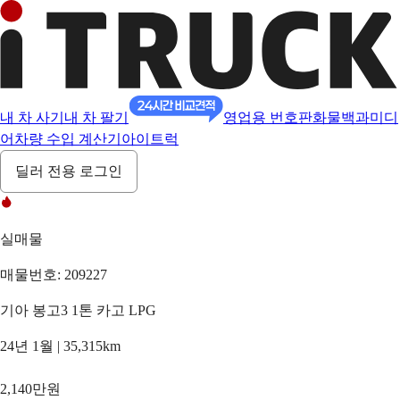
내 차 사기
내 차 팔기
영업용 번호판
화물백과
미디
어
차량 수입 계산기
아이트럭
딜러 전용 로그인
실매물
매물번호: 209227
기아 봉고3 1톤 카고 LPG
24년 1월 | 35,315km
2,140만원