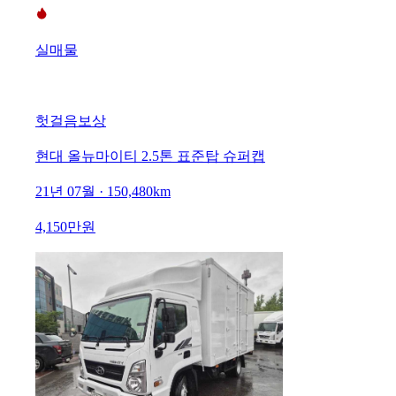
실매물
헛걸음보상
현대 올뉴마이티 2.5톤 표준탑 슈퍼캡
21년 07월 · 150,480km
4,150만원