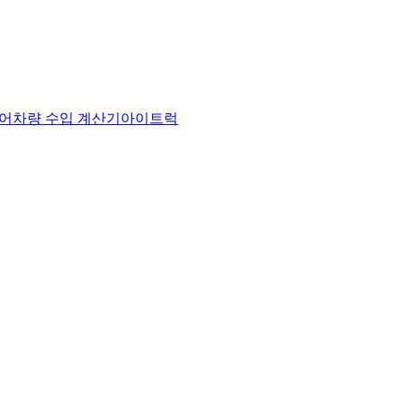
어
차량 수입 계산기
아이트럭