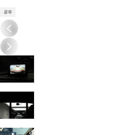
1
/
17
공유