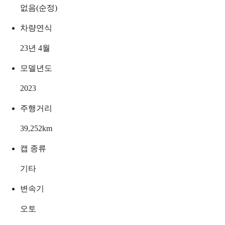
없음(순정)
차량연식
23년 4월
모델년도
2023
주행거리
39,252
km
캡 종류
기타
변속기
오토