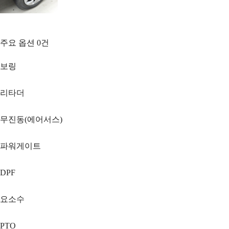
주요 옵션
0
건
보링
리타더
무진동(에어서스)
파워게이트
DPF
요소수
PTO