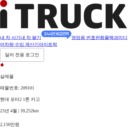
내 차 사기
내 차 팔기
영업용 번호판
화물백과
미디
어
차량 수입 계산기
아이트럭
딜러 전용 로그인
실매물
매물번호: 209101
현대 포터2 1톤 카고
23년 4월 | 39,252km
2,150만원