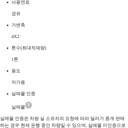
사용연료
경유
가변축
4X2
톤수(최대적재량)
1
톤
용도
자가용
실매물 인증
실매물
실매물 인증은 차량 실 소유자의 요청에 따라 딜러가 중개 판매
하는 경우 현재 운행 중인 차량일 수 있으며, 실매물 미인증으로