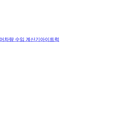
어
차량 수입 계산기
아이트럭