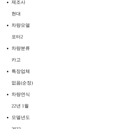
제조사
현대
차량모델
포터2
차량분류
카고
특장업체
없음(순정)
차량연식
22년 1월
모델년도
2022