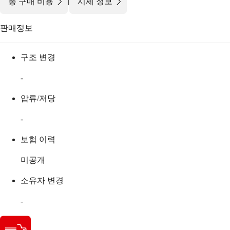
|
총 구매 비용
시세 정보
판매정보
구조 변경
-
압류/저당
-
보험 이력
미공개
소유자 변경
-