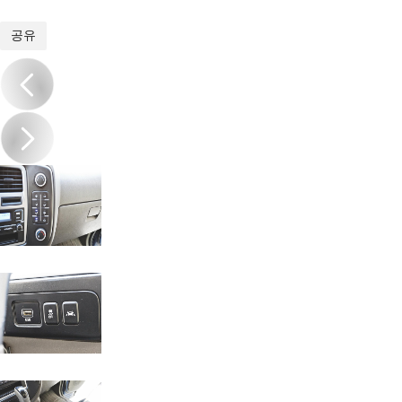
1
/
20
공유