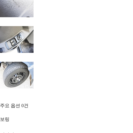
주요 옵션
0
건
보링