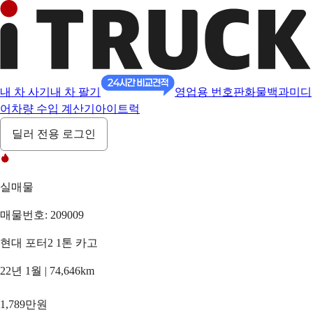
내 차 사기
내 차 팔기
영업용 번호판
화물백과
미디
어
차량 수입 계산기
아이트럭
딜러 전용 로그인
실매물
매물번호: 209009
현대 포터2 1톤 카고
22년 1월 | 74,646km
1,789만원