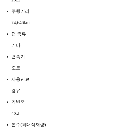
주행거리
74,646
km
캡 종류
기타
변속기
오토
사용연료
경유
가변축
4X2
톤수(최대적재량)