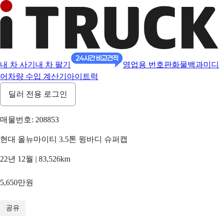
내 차 사기
내 차 팔기
영업용 번호판
화물백과
미디
어
차량 수입 계산기
아이트럭
딜러 전용 로그인
매물번호: 208853
현대 올뉴마이티 3.5톤 윙바디 슈퍼캡
22년 12월 | 83,526km
5,650만원
1
/
17
공유