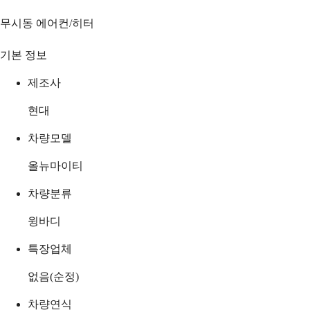
무시동 에어컨/히터
기본 정보
제조사
현대
차량모델
올뉴마이티
차량분류
윙바디
특장업체
없음(순정)
차량연식