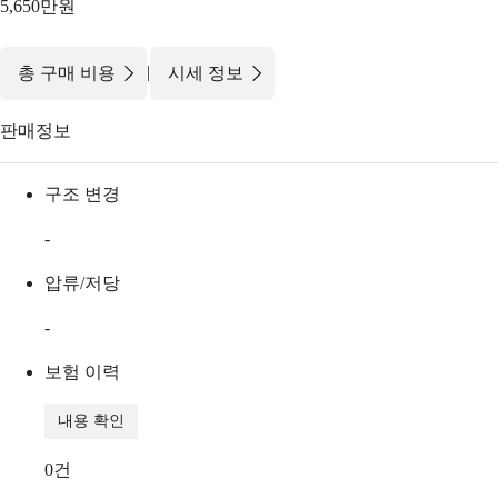
5,650만원
|
총 구매 비용
시세 정보
판매정보
구조 변경
-
압류/저당
-
보험 이력
내용 확인
0
건