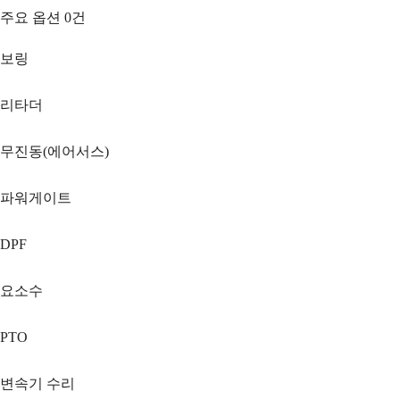
주요 옵션
0
건
보링
리타더
무진동(에어서스)
파워게이트
DPF
요소수
PTO
변속기 수리