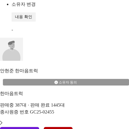
소유자 변경
내용 확인
-
안현준
한마음트럭
소유자 동의
한마음트럭
판매중
387
대 · 판매 완료
1445
대
종사원증 번호
GC25-02455