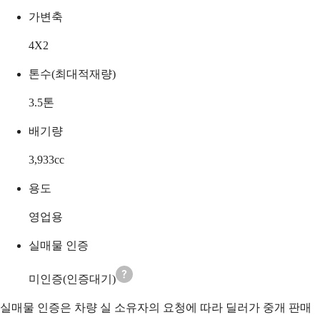
가변축
4X2
톤수(최대적재량)
3.5
톤
배기량
3,933
cc
용도
영업용
실매물 인증
미인증(인증대기)
실매물 인증은 차량 실 소유자의 요청에 따라 딜러가 중개 판매