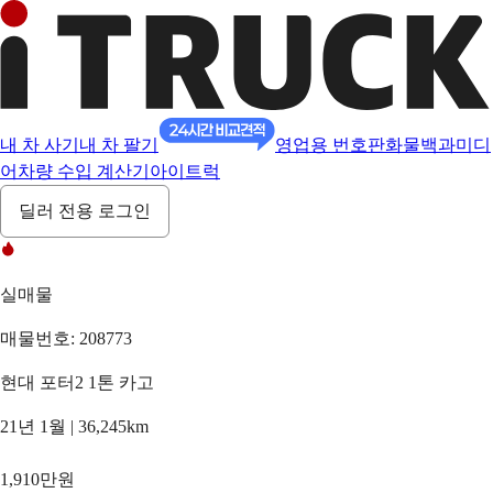
내 차 사기
내 차 팔기
영업용 번호판
화물백과
미디
어
차량 수입 계산기
아이트럭
딜러 전용 로그인
실매물
매물번호: 208773
현대 포터2 1톤 카고
21년 1월 | 36,245km
1,910만원