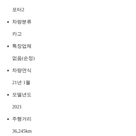
포터2
차량분류
카고
특장업체
없음(순정)
차량연식
21년 1월
모델년도
2021
주행거리
36,245
km