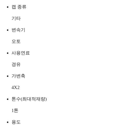
캡 종류
기타
변속기
오토
사용연료
경유
가변축
4X2
톤수(최대적재량)
1
톤
용도