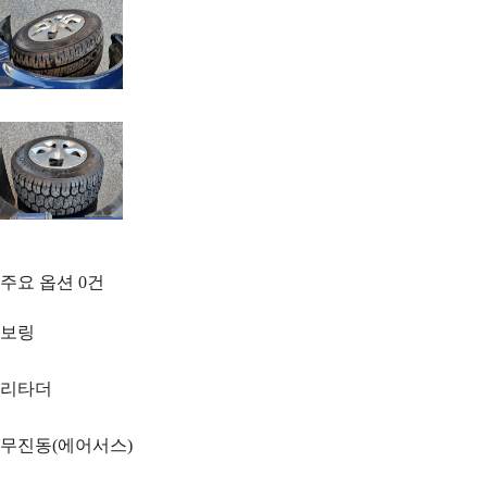
주요 옵션
0
건
보링
리타더
무진동(에어서스)