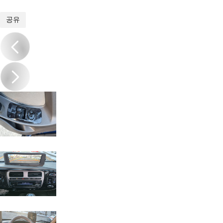
1
/
14
공유