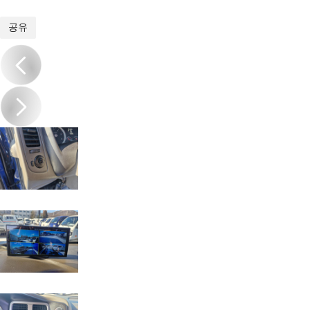
1
/
15
공유