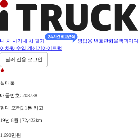
내 차 사기
내 차 팔기
영업용 번호판
화물백과
미디
어
차량 수입 계산기
아이트럭
딜러 전용 로그인
실매물
매물번호: 208738
현대 포터2 1톤 카고
19년 8월 | 72,422km
1,690만원