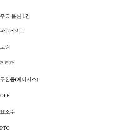
주요 옵션
1
건
파워게이트
보링
리타더
무진동(에어서스)
DPF
요소수
PTO