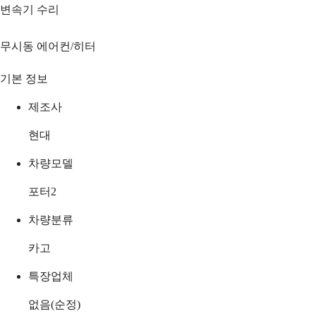
변속기 수리
무시동 에어컨/히터
기본 정보
제조사
현대
차량모델
포터2
차량분류
카고
특장업체
없음(순정)