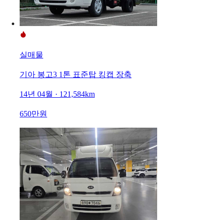
실매물
기아 봉고3 1톤 표준탑 킹캡 장축
14년 04월 · 121,584km
650만원