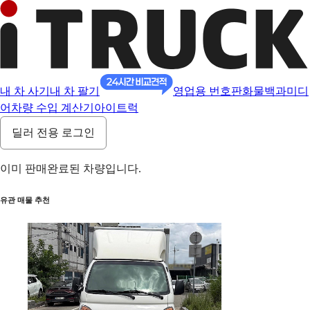
내 차 사기
내 차 팔기
영업용 번호판
화물백과
미디
어
차량 수입 계산기
아이트럭
딜러 전용 로그인
이미 판매완료된 차량입니다.
유관 매물 추천