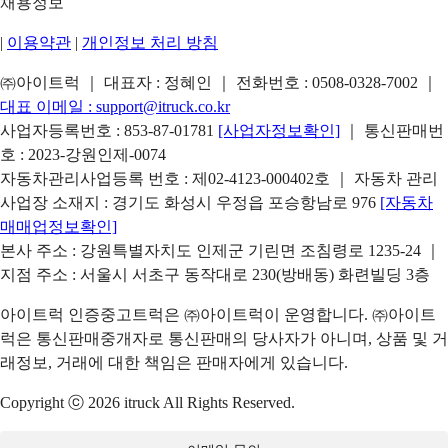
채용정보
|
이용약관
|
개인정보 처리 방침
㈜아이트럭 ｜ 대표자 : 정혜인 ｜ 전화번호 :
0508-0328-7002
｜
대표 이메일 :
support@itruck.co.kr
사업자등록번호 : 853-87-01781
[사업자정보확인]
｜ 통신판매번
호 : 2023-강원인제-0074
자동차관리사업등록 번호 : 제02-4123-000402호 ｜ 자동차 관리
사업장 소재지 : 경기도 화성시 우정읍 포승항남로 976
[자동차
매매업정보확인]
본사 주소 : 강원특별자치도 인제군 기린면 조침령로 1235-24 ｜
지점 주소 : 서울시 서초구 동작대로 230(방배동) 화련빌딩 3층
아이트럭 인증중고트럭은 ㈜아이트럭이 운영합니다. ㈜아이트
럭은 통신판매중개자로 통신판매의 당사자가 아니며, 상품 및 거
래정보, 거래에 대한 책임은 판매자에게 있습니다.
Copyright ⓒ 2026 itruck All Rights Reserved.