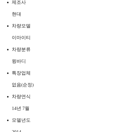
제조사
현대
차량모델
이마이티
차량분류
윙바디
특장업체
없음(순정)
차량연식
14년 7월
모델년도
2014