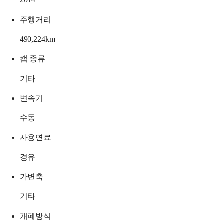
주행거리
490,224
km
캡 종류
기타
변속기
수동
사용연료
경유
가변축
기타
개폐방식