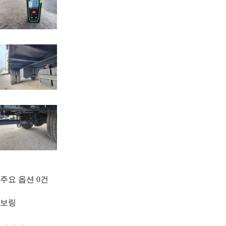
주요 옵션
0
건
보링