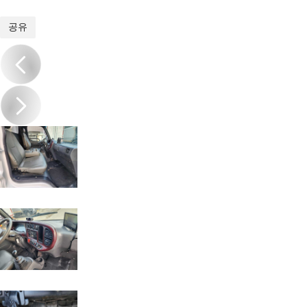
1
/
20
공유