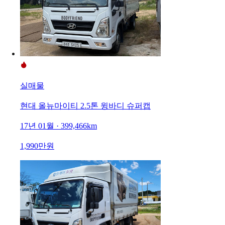
실매물
현대 올뉴마이티 2.5톤 윙바디 슈퍼캡
17년 01월 · 399,466km
1,990만원