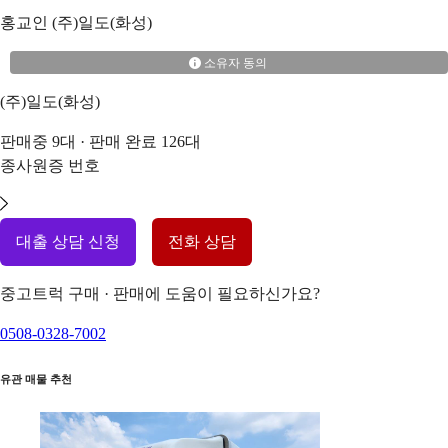
홍교인
(주)일도(화성)
소유자 동의
(주)일도(화성)
판매중
9
대 · 판매 완료
126
대
종사원증 번호
대출 상담 신청
전화 상담
중고트럭 구매 · 판매에 도움이 필요하신가요?
0508-0328-7002
유관 매물 추천