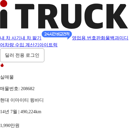
내 차 사기
내 차 팔기
영업용 번호판
화물백과
미디
어
차량 수입 계산기
아이트럭
딜러 전용 로그인
실매물
매물번호: 208682
현대 이마이티 윙바디
14년 7월 | 490,224km
1,990만원