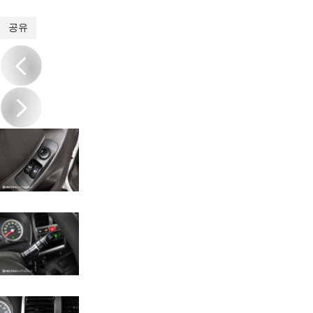
1
/
20
공유