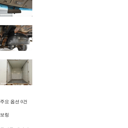
주요 옵션
0
건
보링