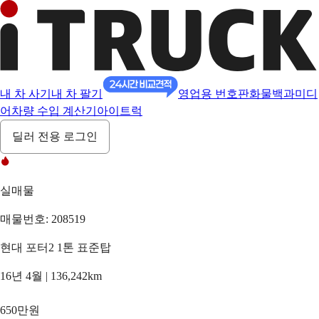
내 차 사기
내 차 팔기
영업용 번호판
화물백과
미디
어
차량 수입 계산기
아이트럭
딜러 전용 로그인
실매물
매물번호: 208519
현대 포터2 1톤 표준탑
16년 4월 | 136,242km
650만원