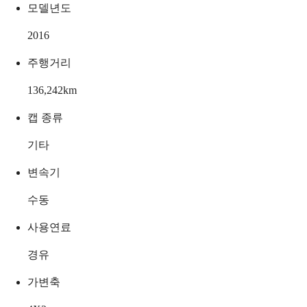
모델년도
2016
주행거리
136,242
km
캡 종류
기타
변속기
수동
사용연료
경유
가변축