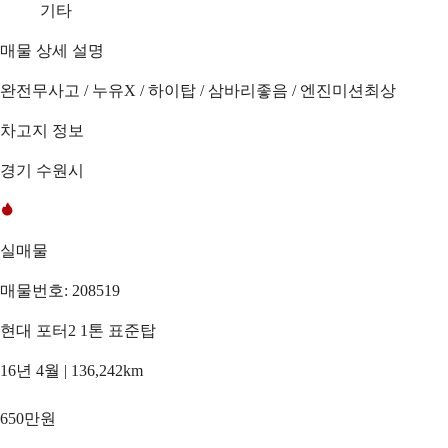
기타
매물 상세 설명
완전무사고 / 누유X / 하이탑 / 삼바리좋음 / 엔진미션최상
차고지 정보
경기 수원시
실매물
매물번호: 208519
현대 포터2 1톤 표준탑
16년 4월 | 136,242km
650만원