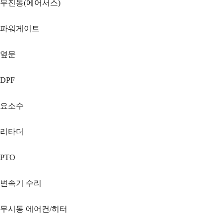
무진동(에어서스)
파워게이트
옆문
DPF
요소수
리타더
PTO
변속기 수리
무시동 에어컨/히터