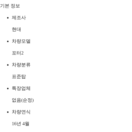
기본 정보
제조사
현대
차량모델
포터2
차량분류
표준탑
특장업체
없음(순정)
차량연식
16년 4월