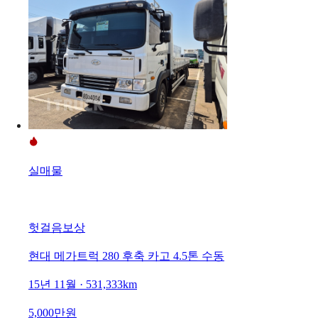
실매물
헛걸음보상
현대 메가트럭 280 후축 카고 4.5톤 수동
15년 11월 · 531,333km
5,000만원