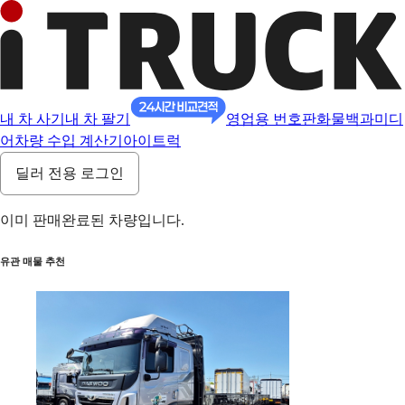
내 차 사기
내 차 팔기
영업용 번호판
화물백과
미디
어
차량 수입 계산기
아이트럭
딜러 전용 로그인
이미 판매완료된 차량입니다.
유관 매물 추천