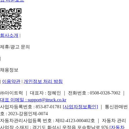
회사소개
|
제휴/광고 문의
|
채용정보
|
이용약관
|
개인정보 처리 방침
㈜아이트럭 ｜ 대표자 : 정혜인 ｜ 전화번호 :
0508-0328-7002
｜
대표 이메일 :
support@itruck.co.kr
사업자등록번호 : 853-87-01781
[사업자정보확인]
｜ 통신판매번
호 : 2023-강원인제-0074
자동차관리사업등록 번호 : 제02-4123-000402호 ｜ 자동차 관리
사업장 소재지 : 경기도 화성시 우정읍 포승항남로 976
[자동차