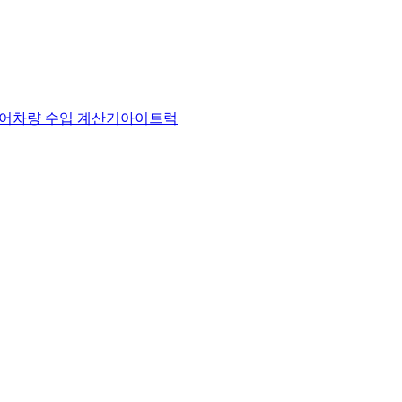
어
차량 수입 계산기
아이트럭