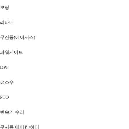
보링
리타더
무진동(에어서스)
파워게이트
DPF
요소수
PTO
변속기 수리
무시동 에어컨/히터