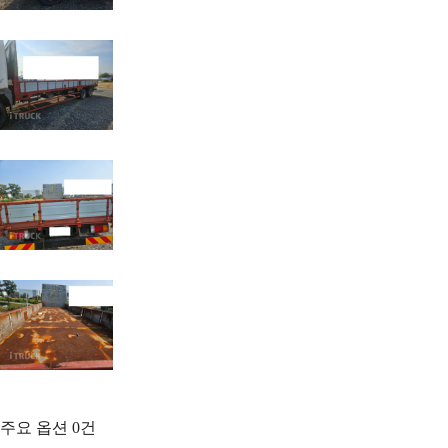
주요 옵션
0
건