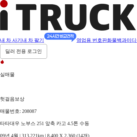
내 차 사기
내 차 팔기
영업용 번호판
화물백과
미디
딜러 전용 로그인
실매물
헛걸음보상
매물번호: 208087
타타대우 노부스 251 앞축 카고 4.5톤 수동
09년 4월 | 313,221km | 8,400 X 2,360 (14개)