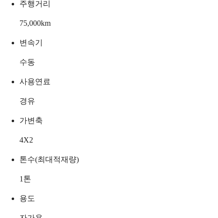
주행거리
75,000
km
변속기
수동
사용연료
경유
가변축
4X2
톤수(최대적재량)
1
톤
용도
자가용