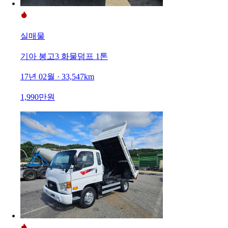
실매물
기아 봉고3 화물덤프 1톤
17년 02월 · 33,547km
1,990만원