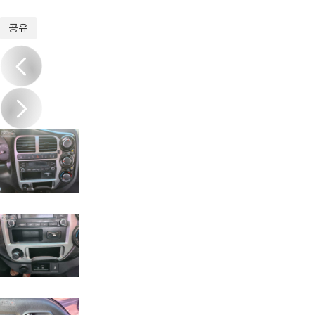
1
/
18
공유