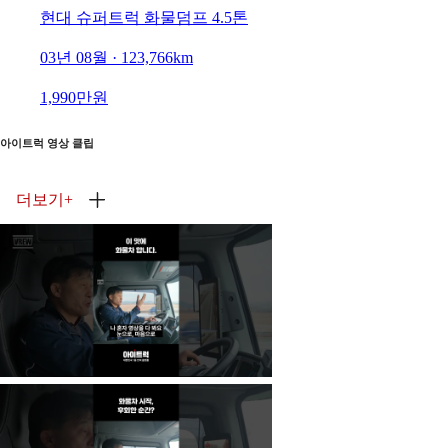
현대 슈퍼트럭 화물덤프 4.5톤
03년 08월 · 123,766km
1,990만원
아이트럭 영상 클립
더보기
+