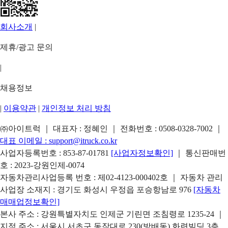
회사소개
|
제휴/광고 문의
|
채용정보
|
이용약관
|
개인정보 처리 방침
㈜아이트럭 ｜ 대표자 : 정혜인 ｜ 전화번호 :
0508-0328-7002
｜
대표 이메일 :
support@itruck.co.kr
사업자등록번호 : 853-87-01781
[사업자정보확인]
｜ 통신판매번
호 : 2023-강원인제-0074
자동차관리사업등록 번호 : 제02-4123-000402호 ｜ 자동차 관리
사업장 소재지 : 경기도 화성시 우정읍 포승항남로 976
[자동차
매매업정보확인]
본사 주소 : 강원특별자치도 인제군 기린면 조침령로 1235-24 ｜
지점 주소 : 서울시 서초구 동작대로 230(방배동) 화련빌딩 3층