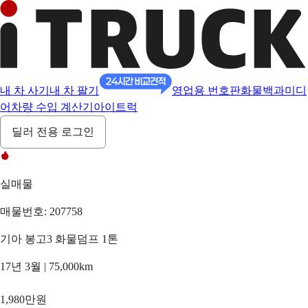
내 차 사기
내 차 팔기
영업용 번호판
화물백과
미디
어
차량 수입 계산기
아이트럭
딜러 전용 로그인
실매물
매물번호: 207758
기아 봉고3 화물덤프 1톤
17년 3월 | 75,000km
1,980만원