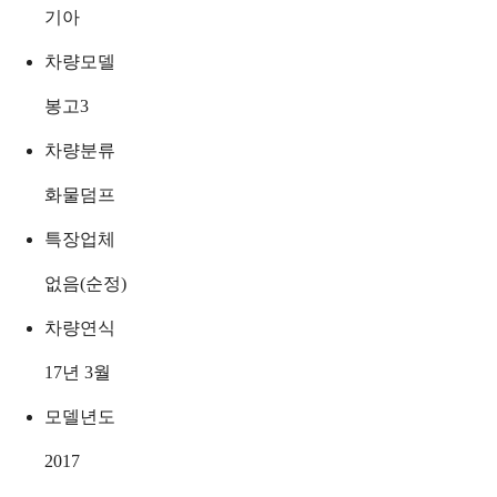
기아
차량모델
봉고3
차량분류
화물덤프
특장업체
없음(순정)
차량연식
17년 3월
모델년도
2017