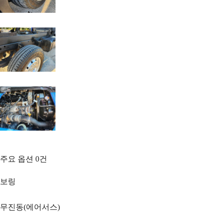
주요 옵션
0
건
보링
무진동(에어서스)