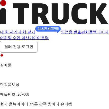
내 차 사기
내 차 팔기
영업용 번호판
화물백과
미디
어
차량 수입 계산기
아이트럭
딜러 전용 로그인
실매물
헛걸음보상
매물번호: 207008
현대 올뉴마이티 3.5톤 광폭 윙바디 슈퍼캡