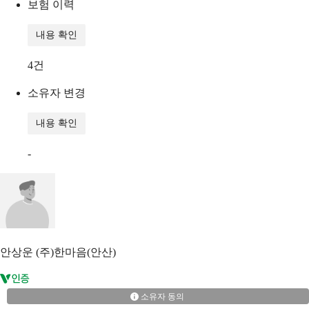
보험 이력
내용 확인
4
건
소유자 변경
내용 확인
-
안상운
(주)한마음(안산)
소유자 동의