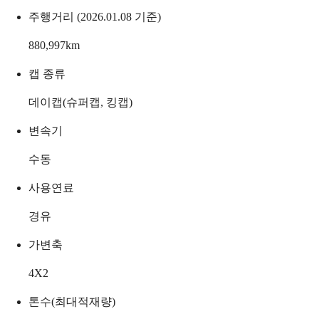
주행거리 (2026.01.08 기준)
880,997
km
캡 종류
데이캡(슈퍼캡, 킹캡)
변속기
수동
사용연료
경유
가변축
4X2
톤수(최대적재량)