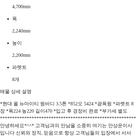
4,700
mm
폭
2,240
mm
높이
2,200
mm
파렛트
8
개
매물 상세 설명
*현대 올 뉴마이티 윙바디 3.5톤 *852오 5424 *광폭윙 *파렛트 8
장 *폭224 높220 길이470 *입고 후 경정비 완료 *부가세 별도
********************************************************
안녕하세요*^^* 고객님과의 만남을 소중히 여기는 안상운이사
입니다 신뢰와 정직, 믿음으로 항상 고객님들의 입장에서 서서