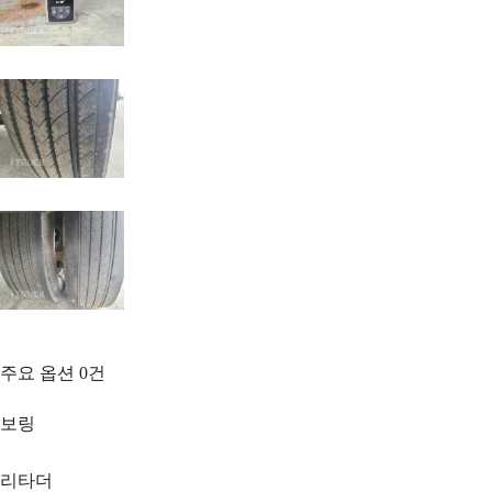
주요 옵션
0
건
보링
리타더