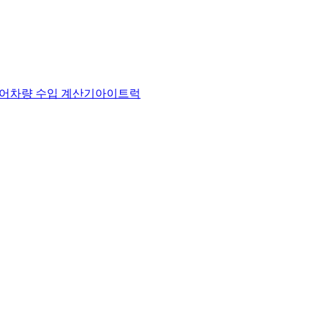
어
차량 수입 계산기
아이트럭