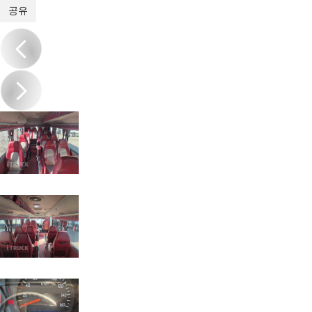
1
/
14
공유