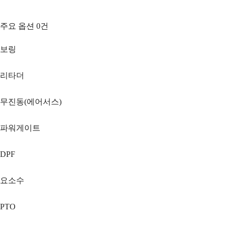
주요 옵션
0
건
보링
리타더
무진동(에어서스)
파워게이트
DPF
요소수
PTO