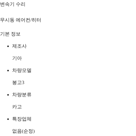
변속기 수리
무시동 에어컨/히터
기본 정보
제조사
기아
차량모델
봉고3
차량분류
카고
특장업체
없음(순정)