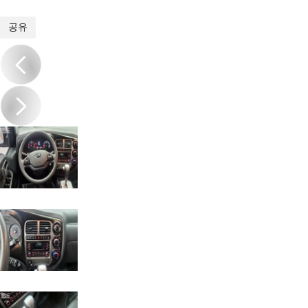
1
/
15
공유