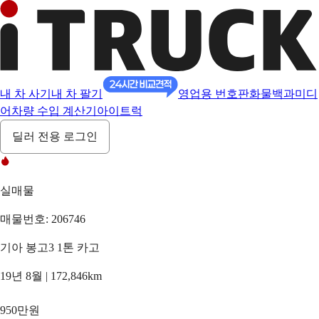
내 차 사기
내 차 팔기
영업용 번호판
화물백과
미디
어
차량 수입 계산기
아이트럭
딜러 전용 로그인
실매물
매물번호: 206746
기아 봉고3 1톤 카고
19년 8월 | 172,846km
950만원