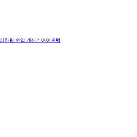
어
차량 수입 계산기
아이트럭