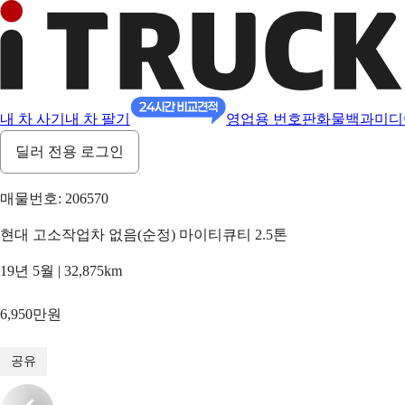
내 차 사기
내 차 팔기
영업용 번호판
화물백과
미디
딜러 전용 로그인
매물번호: 206570
현대 고소작업차 없음(순정) 마이티큐티 2.5톤
19년 5월 | 32,875km
6,950만원
1
/
13
공유