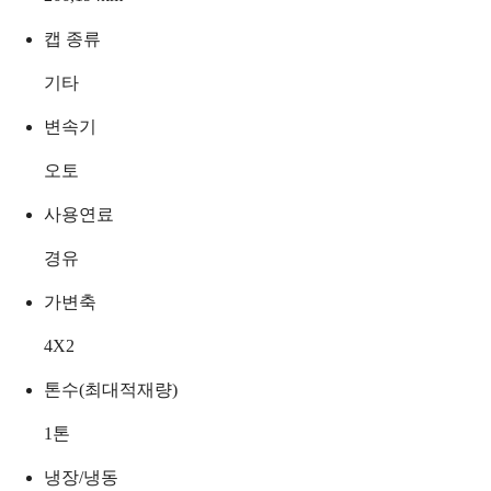
캡 종류
기타
변속기
오토
사용연료
경유
가변축
4X2
톤수(최대적재량)
1
톤
냉장/냉동