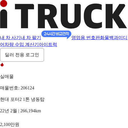
내 차 사기
내 차 팔기
영업용 번호판
화물백과
미디
어
차량 수입 계산기
아이트럭
딜러 전용 로그인
실매물
매물번호: 206124
현대 포터2 1톤 냉동탑
22년 2월 | 266,194km
2,100만원