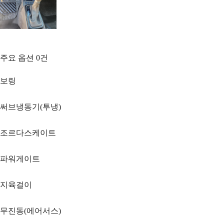
주요 옵션
0
건
보링
써브냉동기(투냉)
조르다스케이트
파워게이트
지육걸이
무진동(에어서스)