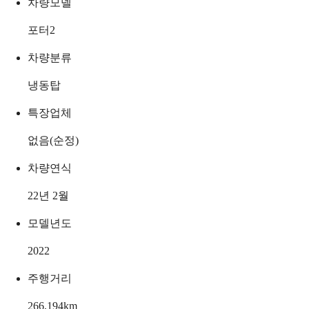
차량모델
포터2
차량분류
냉동탑
특장업체
없음(순정)
차량연식
22년 2월
모델년도
2022
주행거리
266,194
km