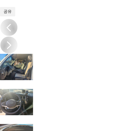
1
/
19
공유