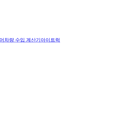
어
차량 수입 계산기
아이트럭