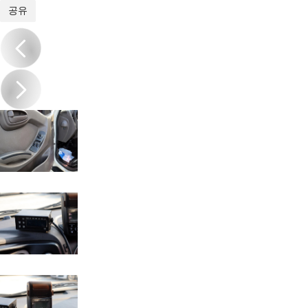
1
/
19
공유