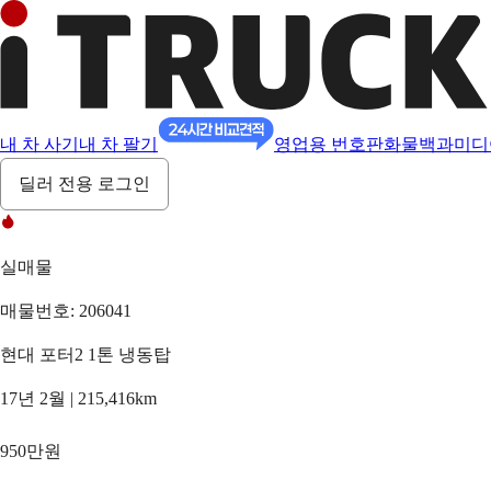
내 차 사기
내 차 팔기
영업용 번호판
화물백과
미디
딜러 전용 로그인
실매물
매물번호: 206041
현대 포터2 1톤 냉동탑
17년 2월 | 215,416km
950만원