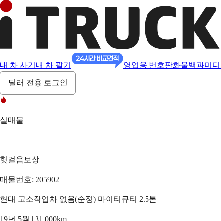
내 차 사기
내 차 팔기
영업용 번호판
화물백과
미디
딜러 전용 로그인
실매물
헛걸음보상
매물번호: 205902
현대 고소작업차 없음(순정) 마이티큐티 2.5톤
19년 5월 | 31,000km