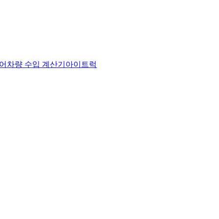
어
차량 수입 계산기
아이트럭