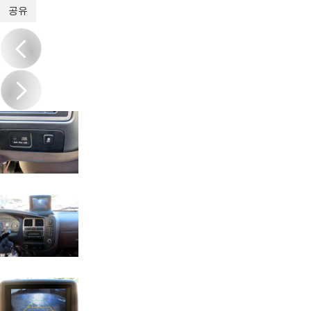
1
/
19
공유