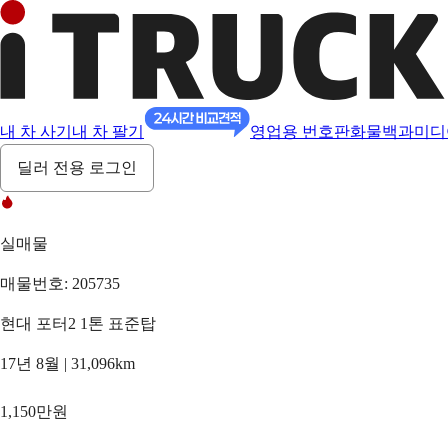
내 차 사기
내 차 팔기
영업용 번호판
화물백과
미디
딜러 전용 로그인
실매물
매물번호: 205735
현대 포터2 1톤 표준탑
17년 8월 | 31,096km
1,150만원