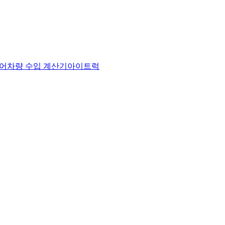
어
차량 수입 계산기
아이트럭