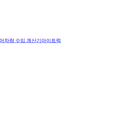
어
차량 수입 계산기
아이트럭