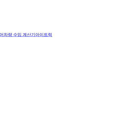
어
차량 수입 계산기
아이트럭