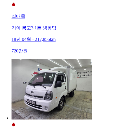
실매물
기아 봉고3 1톤 냉동탑
18년 04월 · 217,856km
720만원