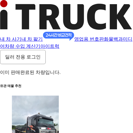
내 차 사기
내 차 팔기
영업용 번호판
화물백과
미디
어
차량 수입 계산기
아이트럭
딜러 전용 로그인
이미 판매완료된 차량입니다.
유관 매물 추천