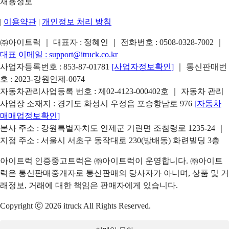
채용정보
|
이용약관
|
개인정보 처리 방침
㈜아이트럭 ｜ 대표자 : 정혜인 ｜ 전화번호 :
0508-0328-7002
｜
대표 이메일 :
support@itruck.co.kr
사업자등록번호 : 853-87-01781
[사업자정보확인]
｜ 통신판매번
호 : 2023-강원인제-0074
자동차관리사업등록 번호 : 제02-4123-000402호 ｜ 자동차 관리
사업장 소재지 : 경기도 화성시 우정읍 포승항남로 976
[자동차
매매업정보확인]
본사 주소 : 강원특별자치도 인제군 기린면 조침령로 1235-24 ｜
지점 주소 : 서울시 서초구 동작대로 230(방배동) 화련빌딩 3층
아이트럭 인증중고트럭은 ㈜아이트럭이 운영합니다. ㈜아이트
럭은 통신판매중개자로 통신판매의 당사자가 아니며, 상품 및 거
래정보, 거래에 대한 책임은 판매자에게 있습니다.
Copyright ⓒ 2026 itruck All Rights Reserved.