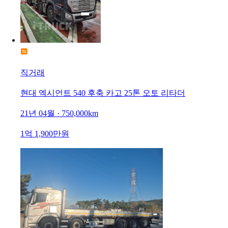
직거래
현대 엑시언트 540 후축 카고 25톤 오토 리타더
21년 04월 · 750,000km
1억 1,900만원