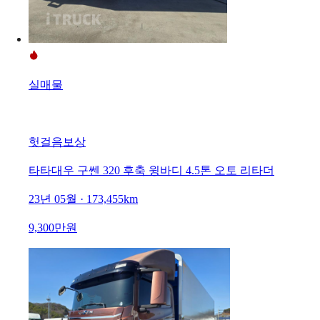
실매물
헛걸음보상
타타대우 구쎈 320 후축 윙바디 4.5톤 오토 리타더
23년 05월 · 173,455km
9,300만원