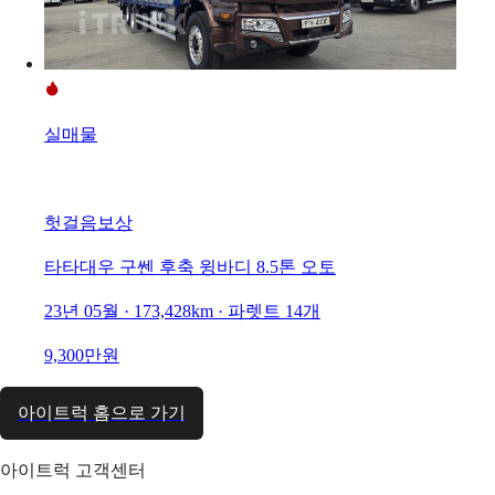
실매물
헛걸음보상
타타대우 구쎈 후축 윙바디 8.5톤 오토
23년 05월 · 173,428km · 파렛트 14개
9,300만원
아이트럭 홈으로 가기
아이트럭 고객센터