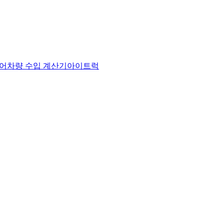
어
차량 수입 계산기
아이트럭