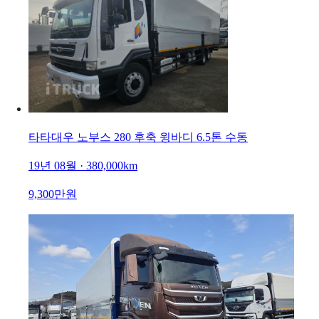
타타대우 노부스 280 후축 윙바디 6.5톤 수동
19년 08월 · 380,000km
9,300만원