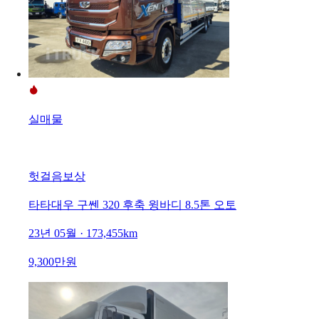
실매물
헛걸음보상
타타대우 구쎈 320 후축 윙바디 8.5톤 오토
23년 05월 · 173,455km
9,300만원