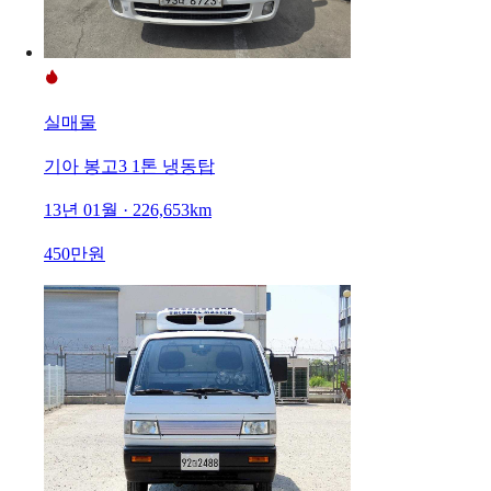
실매물
기아 봉고3 1톤 냉동탑
13년 01월 · 226,653km
450만원