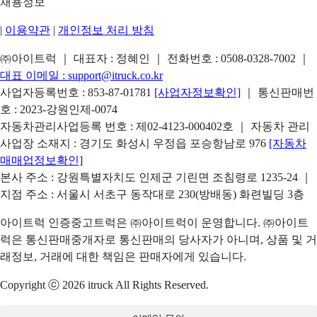
채용정보
|
이용약관
|
개인정보 처리 방침
㈜아이트럭 ｜ 대표자 : 정혜인 ｜ 전화번호 :
0508-0328-7002
｜
대표 이메일 :
support@itruck.co.kr
사업자등록번호 : 853-87-01781
[사업자정보확인]
｜ 통신판매번
호 : 2023-강원인제-0074
자동차관리사업등록 번호 : 제02-4123-000402호 ｜ 자동차 관리
사업장 소재지 : 경기도 화성시 우정읍 포승항남로 976
[자동차
매매업정보확인]
본사 주소 : 강원특별자치도 인제군 기린면 조침령로 1235-24 ｜
지점 주소 : 서울시 서초구 동작대로 230(방배동) 화련빌딩 3층
아이트럭 인증중고트럭은 ㈜아이트럭이 운영합니다. ㈜아이트
럭은 통신판매중개자로 통신판매의 당사자가 아니며, 상품 및 거
래정보, 거래에 대한 책임은 판매자에게 있습니다.
Copyright ⓒ 2026 itruck All Rights Reserved.