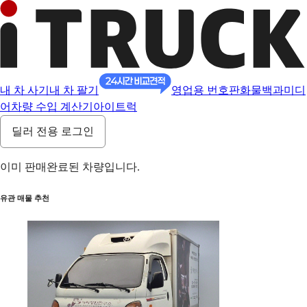
내 차 사기
내 차 팔기
영업용 번호판
화물백과
미디
어
차량 수입 계산기
아이트럭
딜러 전용 로그인
이미 판매완료된 차량입니다.
유관 매물 추천