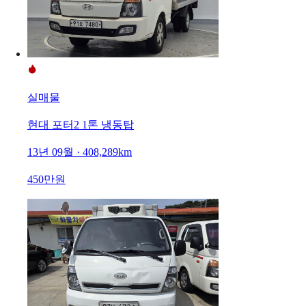
실매물
현대 포터2 1톤 냉동탑
13년 09월 · 408,289km
450만원