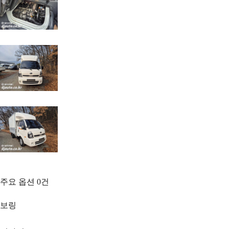
주요 옵션
0
건
보링