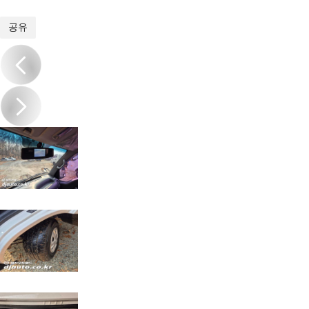
1
/
20
공유