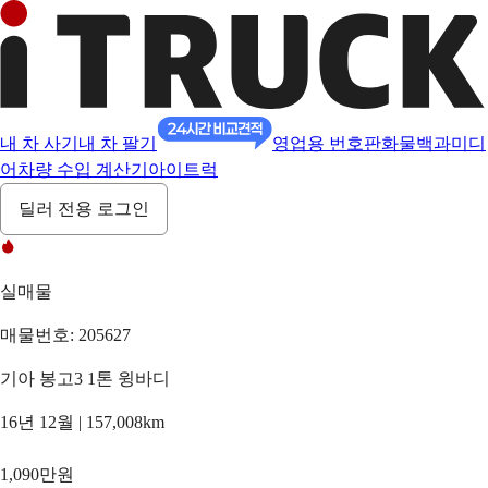
내 차 사기
내 차 팔기
영업용 번호판
화물백과
미디
어
차량 수입 계산기
아이트럭
딜러 전용 로그인
실매물
매물번호: 205627
기아 봉고3 1톤 윙바디
16년 12월 | 157,008km
1,090만원