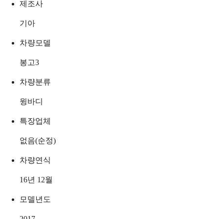
제조사
기아
차량모델
봉고3
차량분류
윙바디
특장업체
없음(순정)
차량연식
16년 12월
모델년도
2017