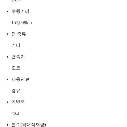
주행거리
157,008
km
캡 종류
기타
변속기
오토
사용연료
경유
가변축
4X2
톤수(최대적재량)