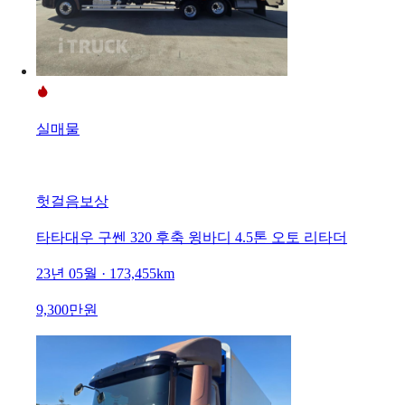
실매물
헛걸음보상
타타대우 구쎈 320 후축 윙바디 4.5톤 오토 리타더
23년 05월 · 173,455km
9,300만원