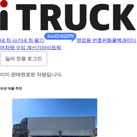
내 차 사기
내 차 팔기
영업용 번호판
화물백과
미디
어
차량 수입 계산기
아이트럭
딜러 전용 로그인
이미 판매완료된 차량입니다.
유관 매물 추천