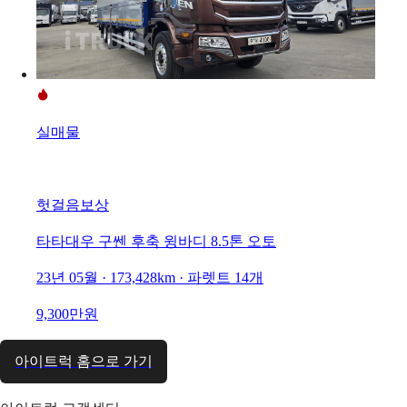
실매물
헛걸음보상
타타대우 구쎈 후축 윙바디 8.5톤 오토
23년 05월 · 173,428km · 파렛트 14개
9,300만원
아이트럭 홈으로 가기