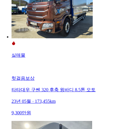
실매물
헛걸음보상
타타대우 구쎈 320 후축 윙바디 8.5톤 오토
23년 05월 · 173,455km
9,300만원