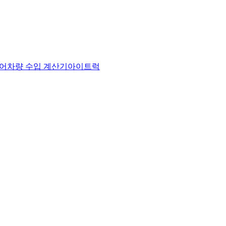
어
차량 수입 계산기
아이트럭