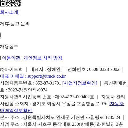
회사소개
|
제휴/광고 문의
|
채용정보
|
이용약관
|
개인정보 처리 방침
㈜아이트럭 ｜ 대표자 : 정혜인 ｜ 전화번호 :
0508-0328-7002
｜
대표 이메일 :
support@itruck.co.kr
사업자등록번호 : 853-87-01781
[사업자정보확인]
｜ 통신판매번
호 : 2023-강원인제-0074
자동차관리사업등록 번호 : 제02-4123-000402호 ｜ 자동차 관리
사업장 소재지 : 경기도 화성시 우정읍 포승항남로 976
[자동차
매매업정보확인]
본사 주소 : 강원특별자치도 인제군 기린면 조침령로 1235-24 ｜
지점 주소 : 서울시 서초구 동작대로 230(방배동) 화련빌딩 3층