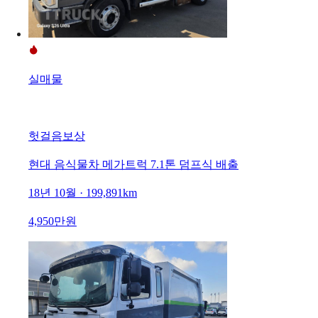
실매물
헛걸음보상
현대 음식물차 메가트럭 7.1톤 덤프식 배출
18년 10월 · 199,891km
4,950만원