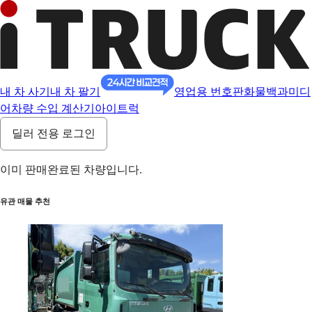
내 차 사기
내 차 팔기
영업용 번호판
화물백과
미디
어
차량 수입 계산기
아이트럭
딜러 전용 로그인
이미 판매완료된 차량입니다.
유관 매물 추천