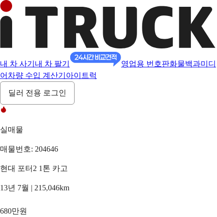
내 차 사기
내 차 팔기
영업용 번호판
화물백과
미디
어
차량 수입 계산기
아이트럭
딜러 전용 로그인
실매물
매물번호: 204646
현대 포터2 1톤 카고
13년 7월 | 215,046km
680만원