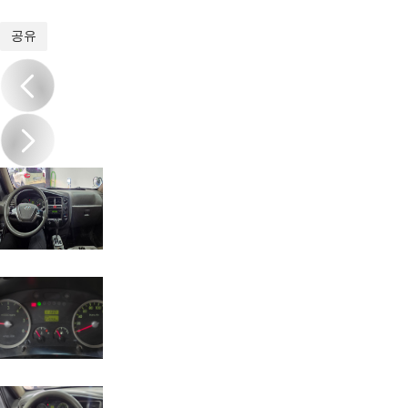
1
/
12
공유