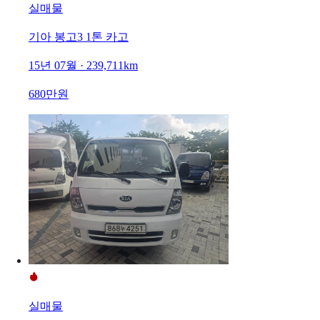
실매물
기아 봉고3 1톤 카고
15년 07월 · 239,711km
680만원
실매물