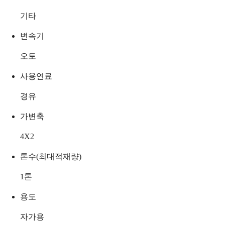
기타
변속기
오토
사용연료
경유
가변축
4X2
톤수(최대적재량)
1
톤
용도
자가용