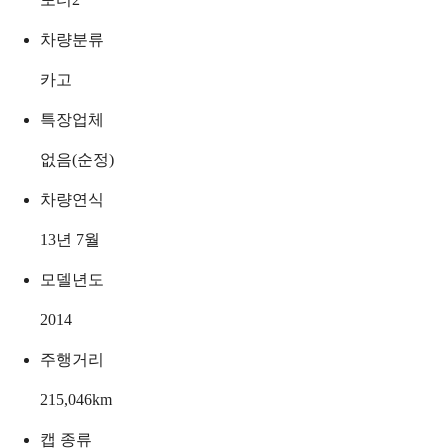
차량분류
카고
특장업체
없음(순정)
차량연식
13년 7월
모델년도
2014
주행거리
215,046
km
캡 종류