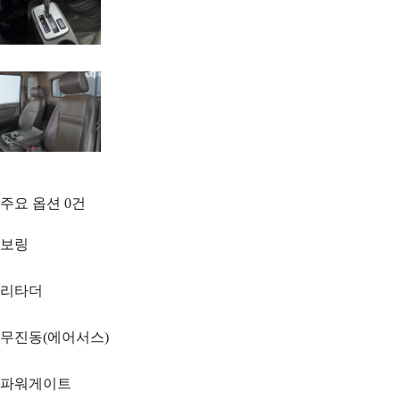
주요 옵션
0
건
보링
리타더
무진동(에어서스)
파워게이트